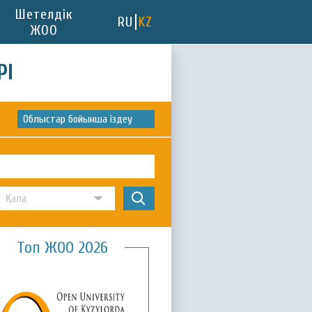
Шетелдік
RU
KZ
ЖОО
РІ
Облыстар бойынша іздеу
Топ ЖОО 2026