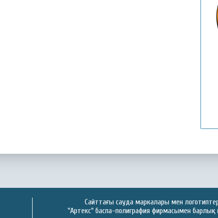
Қ
Сайттағы сауда маркалары мен логотиптер 
"Артекс" баспа-полиграфия фирмасымен барлық 