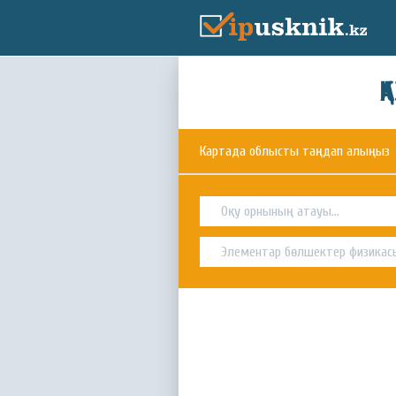
Қ
Картада облысты таңдап алыңыз