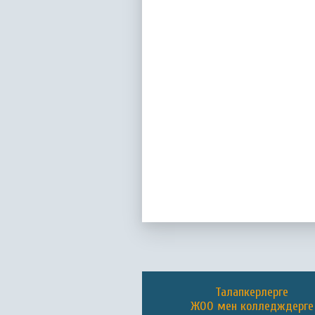
Талапкерлерге
ЖОО мен колледждерге