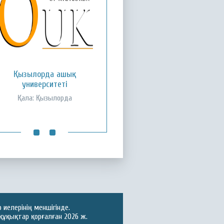
ожа Ахмет Ясауи атындағы
Қызылорда ашық
Халықаралық қазақ-түрік
университеті
университеті
Қала: Қызылорда
Қала: Түркістан
иелерінің меншігінде.
құқықтар қорғалған 2026 ж.