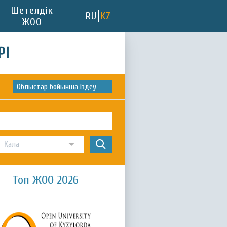
Шетелдік
RU
KZ
ЖОО
РІ
Облыстар бойынша іздеу
Топ ЖОО 2026