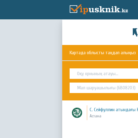
Қ
Картада облысты таңдап алыңыз
С. Сейфуллин атындағы 
Астана