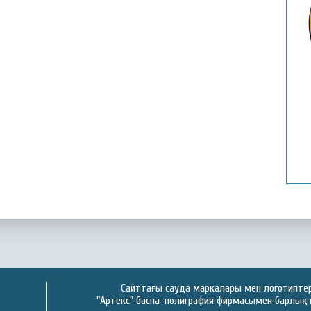
Қ
Сайттағы сауда маркалары мен логотиптер 
"Артекс" баспа-полиграфия фирмасымен барлық 