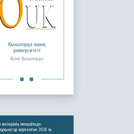
ожа Ахмет Ясауи атындағы
Қызылорда ашық
Халықаралық қазақ-түрік
университеті
университеті
Қала: Қызылорда
Қала: Түркістан
иелерінің меншігінде.
құқықтар қорғалған 2026 ж.