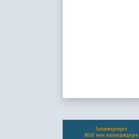
Талапкерлерге
ЖОО мен колледждерге