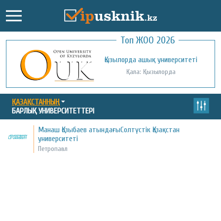
Топ ЖОО 2026
Қожа Ахмет Ясауи атындағы Халықаралық
Қызылорда ашық университеті
қазақ-түрік университеті
Қала: Қызылорда
Қала: Түркістан
ҚАЗАҚСТАННЫҢ
БАРЛЫҚ УНИВЕРСИТЕТТЕРІ
Манаш Қозыбаев атындағыСолтүстік Қазақстан
университеті
Петропавл