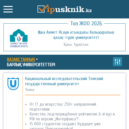
Топ ЖОО 2026
Қожа Ахмет Ясауи атындағы Халықаралық
Қызылорда ашық университеті
қазақ-түрік университеті
Қала: Қызылорда
Қала: Түркістан
ҚАЗАҚСТАННЫҢ
БАРЛЫҚ УНИВЕРСИТЕТТЕРІ
Национальный исследовательский Томский
государственный университет
Томск
От IT до искусства: 250+ направлений
подготовки
Качество, подтверждённое рейтингом: 6-й вуз в
РФ по версии „Интерфакса“!
15 000 студентов создают будущее уже
сегодня. Присоединяйся!