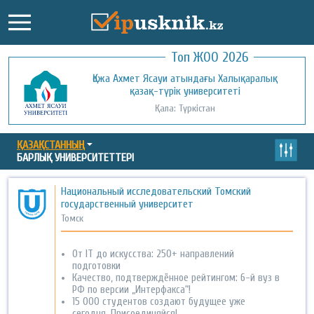
Топ ЖОО 2026
Қожа Ахмет Ясауи атындағы Халықаралық
Қызылорда ашық университеті
қазақ-түрік университеті
Қала: Қызылорда
Қала: Түркістан
ҚАЗАҚСТАННЫҢ
БАРЛЫҚ УНИВЕРСИТЕТТЕРІ
Национальный исследовательский Томский
государственный университет
Томск
От IT до искусства: 250+ направлений
подготовки
Качество, подтверждённое рейтингом: 6-й вуз в
РФ по версии „Интерфакса“!
15 000 студентов создают будущее уже
сегодня. Присоединяйся!