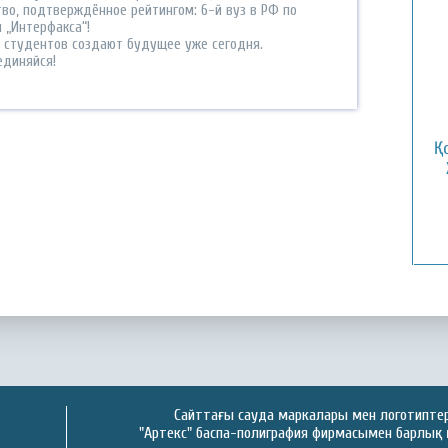
тво, подтверждённое рейтингом: 6-й вуз в РФ по
 „Интерфакса“!
0 студентов создают будущее уже сегодня.
единяйся!
Қ
Сайттағы сауда маркалары мен логотиптер 
"Артекс" баспа-полиграфия фирмасымен барлық 