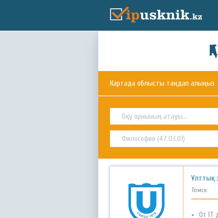
Қ
Картада облысты таңдап алыңыз
Ұлттық 
Томск
От IT 