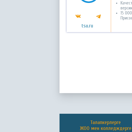
Качес
версии
15 00
Присо
tsu.ru
Талапкерлерге
ЖОО мен колледждерге