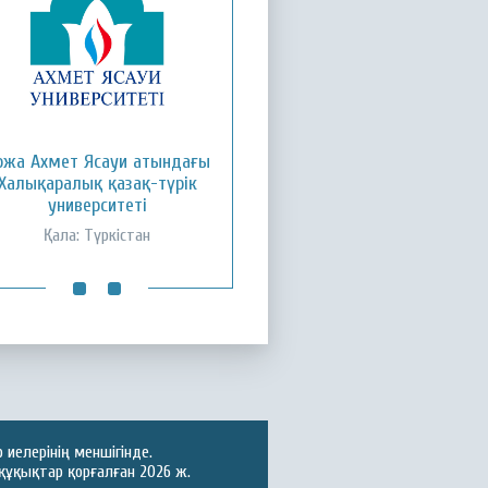
ожа Ахмет Ясауи атындағы
Қызылорда ашық
Халықаралық қазақ-түрік
университеті
университеті
Қала: Қызылорда
Қала: Түркістан
иелерінің меншігінде.
құқықтар қорғалған 2026 ж.