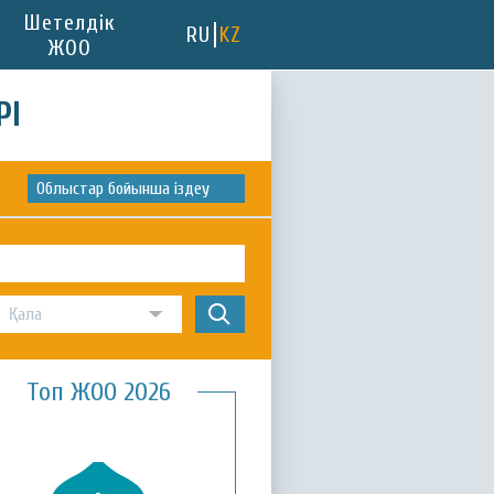
Шетелдік
RU
KZ
ЖОО
РІ
Облыстар бойынша іздеу
Топ ЖОО 2026