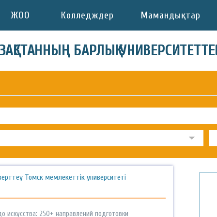
ЖОО
Колледждер
Мамандықтар
АЗАҚСТАННЫҢ БАРЛЫҚ УНИВЕРСИТЕТТЕ
зерттеу Томск мемлекеттік университеті
до искусства: 250+ направлений подготовки