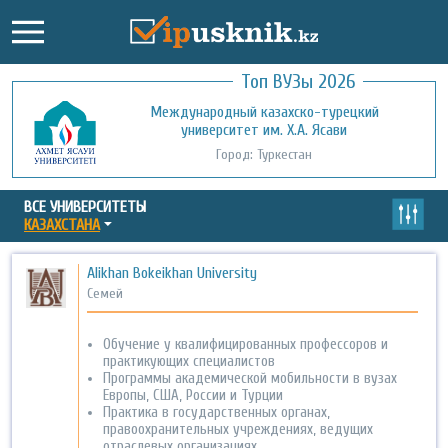
Топ ВУЗы 2026
Международный казахско-турецкий
Кызылординский открытый
университет им. Х.А. Ясави
университет
Город: Туркестан
Город: Кызылорда
ВСЕ УНИВЕРСИТЕТЫ
КАЗАХСТАНА
Alikhan Bokeikhan University
Семей
Обучение у квалифицированных профессоров и
практикующих специалистов
Программы академической мобильности в вузах
Европы, США, России и Турции
Практика в государственных органах,
правоохранительных учреждениях, ведущих
отраслевых организациях