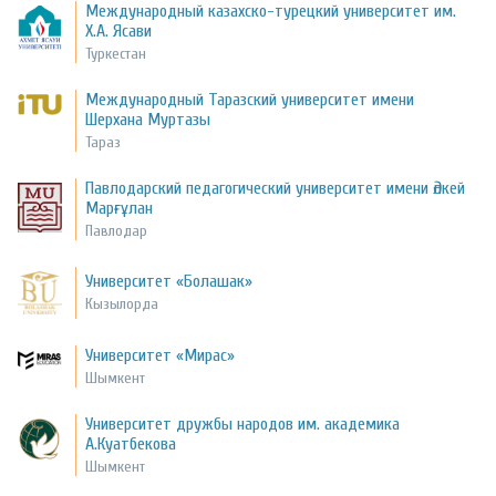
Международный казахско-турецкий университет им.
Х.А. Ясави
Туркестан
Международный Таразский университет имени
Шерхана Муртазы
Тараз
Павлодарский педагогический университет имени Әлкей
Марғұлан
Павлодар
Университет «Болашак»
Кызылорда
Университет «Мирас»
Шымкент
Университет дружбы народов им. академика
А.Куатбекова
Шымкент