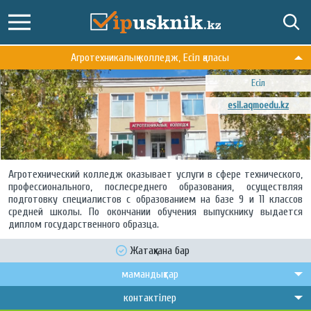
Агротехникалық колледж, Есіл қаласы
Есіл
esil.aqmoedu.kz
Агротехнический колледж оказывает услуги в сфере технического,
профессионального, послесреднего образования, осуществляя
подготовку специалистов с образованием на базе 9 и 11 классов
средней школы. По окончании обучения выпускнику выдается
диплом государственного образца.
Жатақхана бар
мамандықтар
контактілер