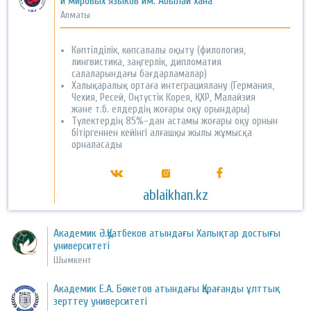
и мировых языков им. Абылай хана
Алматы
Көптілділік, көпсалалы оқыту (филология,
лингвистика, заңгерлік, дипломатия
салаларындағы бағдарламалар)
Халықаралық ортаға интеграциялану (Германия,
Чехия, Ресей, Оңтүстік Корея, ҚХР, Малайзия
және т.б. елдердің жоғары оқу орындары)
Түлектердің 85%-дан астамы жоғары оқу орнын
бітіргеннен кейінгі алғашқы жылы жұмысқа
орналасады
ablaikhan.kz
Академик Ә.Қуатбеков атындағы Халықтар достығы
университеті
Шымкент
Академик Е.А. Бөкетов атындағы Қарағанды ұлттық
зерттеу университеті