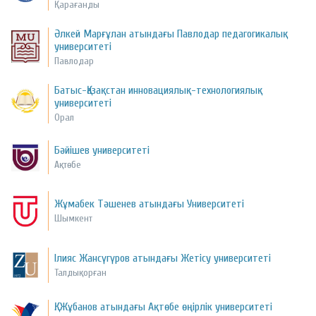
Қарағанды
Әлкей Марғұлан атындағы Павлодар педагогикалық
университеті
Павлодар
Батыс-Қазақстан инновациялық-технологиялық
университеті
Орал
Бәйішев университеті
Ақтөбе
Жұмабек Тәшенев атындағы Университеті
Шымкент
Ілияс Жансүгүров атындағы Жетісу университеті
Талдықорған
Қ. Жұбанов атындағы Ақтөбе өңірлік университеті