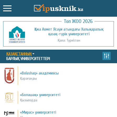
Топ ЖОО 2026
Қожа Ахмет Ясауи атындағы Халықаралық
Қызылорда ашық университеті
қазақ-түрік университеті
Қала: Қызылорда
Қала: Түркістан
ҚАЗАҚСТАННЫҢ
БАРЛЫҚ УНИВЕРСИТЕТТЕРІ
«Bolashaq» академиясы
Қарағанды
«Болашақ» университеті
Қызылорда
«Мирас» университеті