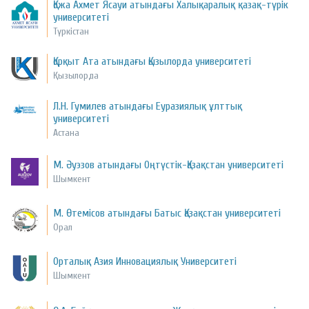
Қожа Ахмет Ясауи атындағы Халықаралық қазақ-түрік
университеті
Түркістан
Қорқыт Ата атындағы Қызылорда университеті
Қызылорда
Л.Н. Гумилев атындағы Еуразиялық ұлттық
университеті
Астана
М. Әуэзов атындағы Оңтүстік-Қазақстан университеті
Шымкент
М. Өтемісов атындағы Батыс Қазақстан университеті
Орал
Орталық Азия Инновациялық Университеті
Шымкент