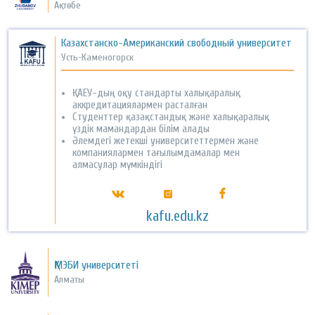
Ақтөбе
Казахстанско-Американский свободный университет
Усть-Каменогорск
ҚАЕУ-дың оқу стандарты халықаралық
аккредитациялармен расталған
Студенттер қазақстандық және халықаралық
үздік мамандардан білім алады
Әлемдегі жетекші университеттермен және
компаниялармен тағылымдамалар мен
алмасулар мүмкіндігі
kafu.edu.kz
ҚМЭБИ университеті
Алматы