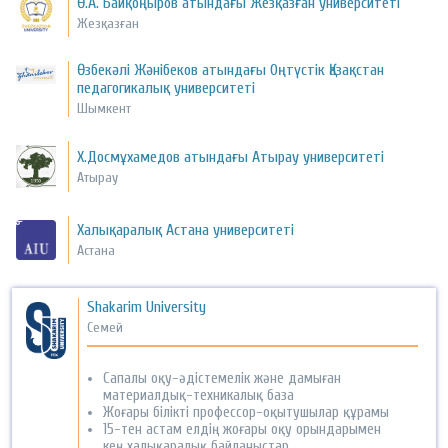
Ө.А. Байқоңыров атындағы Жезқазған университеті
Жезқазған
Өзбекәлі Жәнібеков атындағы Оңтүстік Қазақстан
педагогикалық университеті
Шымкент
Х.Досмұхамедов атындағы Атырау университеті
Атырау
Халықаралық Астана университеті
Астана
Shakarim University
Семей
Сапалы оқу-әдістемелік және дамыған
материалдық-техникалық база
Жоғары білікті профессор-оқытушылар құрамы
15-тен астам елдің жоғары оқу орындарымен
кең халықаралық байланыстар