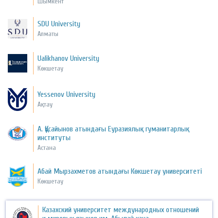
Шымкент
SDU University
Алматы
Ualikhanov University
Көкшетау
Yessenov University
Ақтау
А. Құсайынов атындағы Еуразиялық гуманитарлық
институты
Астана
Абай Мырзахметов атындағы Көкшетау университеті
Көкшетау
Казахский университет международных отношений