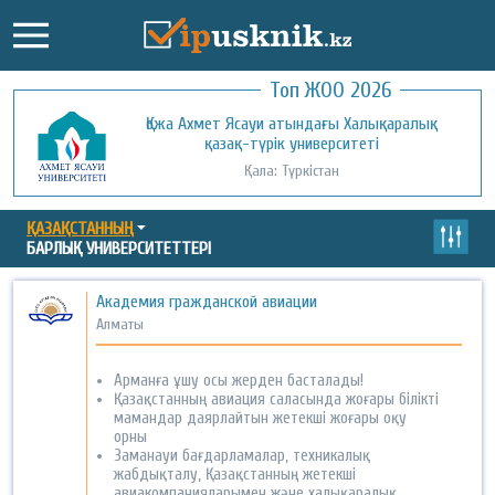
Топ ЖОО 2026
Қожа Ахмет Ясауи атындағы Халықаралық
Қызылорда ашық университеті
қазақ-түрік университеті
Қала: Қызылорда
Қала: Түркістан
ҚАЗАҚСТАННЫҢ
БАРЛЫҚ УНИВЕРСИТЕТТЕРІ
Академия гражданской авиации
Алматы
Арманға ұшу осы жерден басталады!
Қазақстанның авиация саласында жоғары білікті
мамандар даярлайтын жетекші жоғары оқу
орны
Заманауи бағдарламалар, техникалық
жабдықталу, Қазақстанның жетекші
авиакомпанияларымен және халықаралық