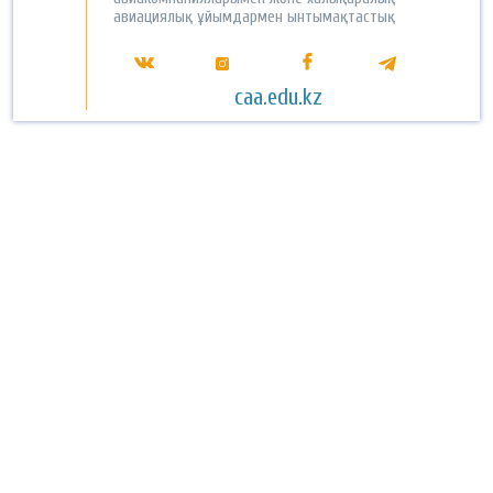
авиациялық ұйымдармен ынтымақтастық
caa.edu.kz