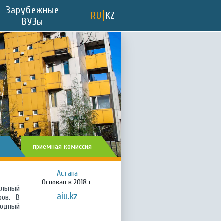
Зарубежные
RU
KZ
ВУЗы
приемная комиссия
Астана
Основан в 2018 г.
ильный
aiu.kz
ров. В
родный