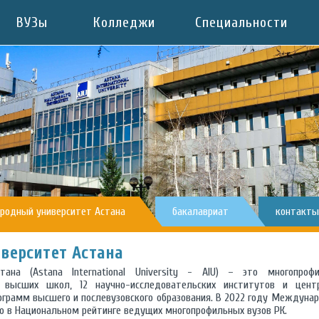
ВУЗы
Колледжи
Специальности
одный университет Астана
бакалавриат
контакты
ерситет Астана
ана (Astana International University - AIU) – это многопроф
 высших школ, 12 научно-исследовательских институтов и цент
ограмм высшего и послевузовского образования. В 2022 году Междуна
о в Национальном рейтинге ведущих многопрофильных вузов РК.