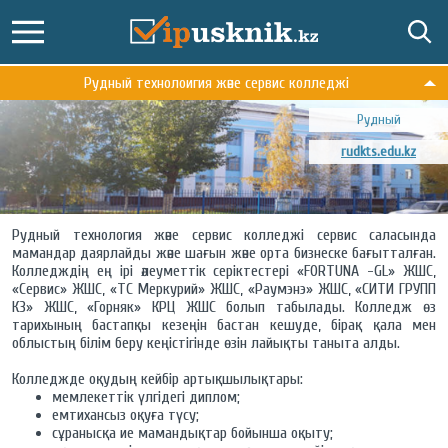
Рудный технолоигия және сервис колледжі
Рудный
rudkts.edu.kz
Рудный технология және сервис колледжі сервис саласында
мамандар даярлайды және шағын және орта бизнеске бағытталған.
Колледждің ең ірі әлеуметтік серіктестері «FORTUNA -GL» ЖШС,
«Сервис» ЖШС, «ТС Меркурий» ЖШС, «Раумэнэ» ЖШС, «СИТИ ГРУПП
КЗ» ЖШС, «Горняк» КРЦ ЖШС болып табылады. Колледж өз
тарихының бастапқы кезеңін бастан кешуде, бірақ қала мен
облыстың білім беру кеңістігінде өзін лайықты таныта алды.
Колледжде оқудың кейбір артықшылықтары:
мемлекеттік үлгідегі диплом;
емтихансыз оқуға түсу;
сұранысқа ие мамандықтар бойынша оқыту;