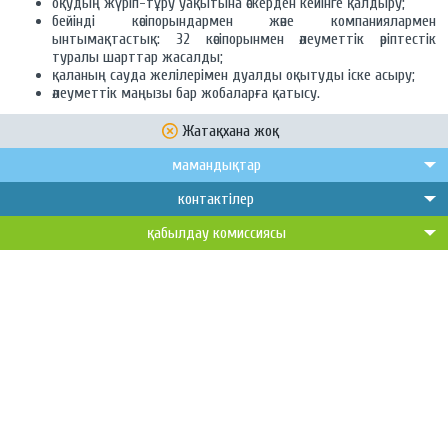
оқудың жүріп-тұру уақытына әскерден кейінге қалдыру;
бейінді кәсіпорындармен және компаниялармен
ынтымақтастық: 32 кәсіпорынмен әлеуметтік әріптестік
туралы шарттар жасалды;
қаланың сауда желілерімен дуалды оқытуды іске асыру;
әлеуметтік маңызы бар жобаларға қатысу.
Жатақхана жоқ
мамандықтар
контактілер
қабылдау комиссиясы