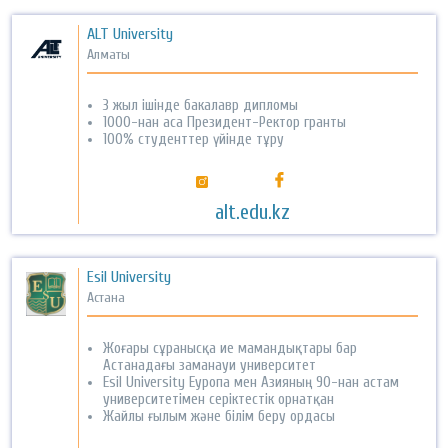
ALT University
Алматы
3 жыл ішінде бакалавр дипломы
1000-нан аса Президент-Ректор гранты
100% студенттер үйінде тұру
alt.edu.kz
Esil University
Астана
Жоғары сұранысқа ие мамандықтары бар
Астанадағы заманауи университет
Esil University Еуропа мен Азияның 90-нан астам
университетімен серіктестік орнатқан
Жайлы ғылым және білім беру ордасы