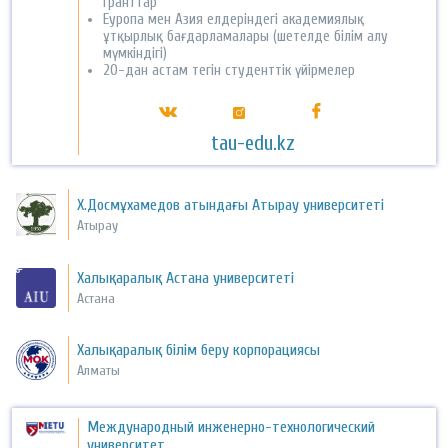
гранттар
Еуропа мен Азия елдеріндегі академиялық
ұтқырлық бағдарламалары (шетелде білім алу
мүмкіндігі)
20-дан астам тегін студенттік үйірмелер
tau-edu.kz
Х.Досмұхамедов атындағы Атырау университеті
Атырау
Халықаралық Астана университеті
Астана
Халықаралық білім беру корпорациясы
Алматы
Международный инженерно-технологический
университет