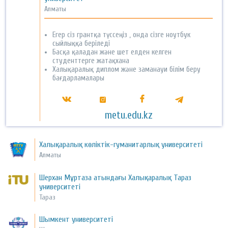
Алматы
Егер сіз грантқа түссеңіз , онда сізге ноутбук
сыйлыққа беріледі
Басқа қаладан және шет елден келген
студенттерге жатақхана
Халықаралық диплом және заманауи білім беру
бағдарламалары
metu.edu.kz
Халықаралық көліктік-гуманитарлық университеті
Алматы
Шерхан Мұртаза атындағы Халықаралық Тараз
университеті
Тараз
Шымкент университеті