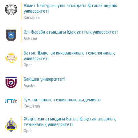
Ахмет Байтұрсынұлы атындағы Қостанай өңірлік
университеті
Қостанай
Әл-Фараби атындағы Қазақ ұлттық университеті
Алматы
Батыс-Қазақстан инновациялық-технологиялық
университеті
Орал
Бәйішев университеті
Ақтөбе
Гуманитарлық-техникалық академиясы
Көкшетау
Жәңгір хан атындағы Батыс Қазақстан аграрлық
техникалық университеті
Орал