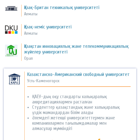
Қазақ-Британ техникалық университеті
Алматы
Қазақ-неміс университеті
Алматы
Қазақстан инновациялық және телекоммуникациялық
жүйелер университеті
Орал
Казахстанско-Американский свободный университет
Усть-Каменогорск
ҚАЕУ-дың оқу стандарты халықаралық
аккредитациялармен расталған
Студенттер қазақстандық және халықаралық
үздік мамандардан білім алады
Әлемдегі жетекші университеттермен және
компаниялармен тағылымдамалар мен
алмасулар мүмкіндігі