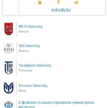
esil.edu.kz
META University
Алматы
SDU University
Алматы
Toraighyrov University
Павлодар
Yessenov University
Ақтау
А. Құсайынов атындағы Еуразиялық гуманитарлық
институты