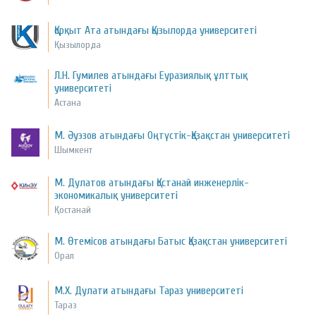
Қорқыт Ата атындағы Қызылорда университеті
Қызылорда
Л.Н. Гумилев атындағы Еуразиялық ұлттық
университеті
Астана
М. Әуэзов атындағы Оңтүстік-Қазақстан университеті
Шымкент
М. Дулатов атындағы Қостанай инженерлік-
экономикалық университеті
Қостанай
М. Өтемісов атындағы Батыс Қазақстан университеті
Орал
М.Х. Дулати атындағы Тараз университеті
Тараз