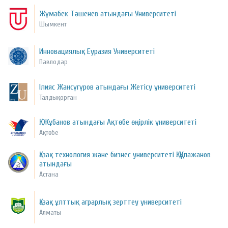
Жұмабек Тәшенев атындағы Университеті
Шымкент
Инновациялық Еуразия Университеті
Павлодар
Ілияс Жансүгүров атындағы Жетісу университеті
Талдықорған
Қ. Жұбанов атындағы Ақтөбе өңірлік университеті
Ақтөбе
Қазақ технология және бизнес университеті Қ. Құлажанов
атындағы
Астана
Қазақ ұлттық аграрлық зерттеу университеті
Алматы