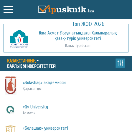
Топ ЖОО 2026
Қожа Ахмет Ясауи атындағы Халықаралық
Қызылорда ашық университеті
қазақ-түрік университеті
Қала: Қызылорда
Қала: Түркістан
ҚАЗАҚСТАННЫҢ
БАРЛЫҚ УНИВЕРСИТЕТТЕРІ
«Bolashaq» академиясы
Қарағанды
«Q» University
Алматы
«Болашақ» университеті