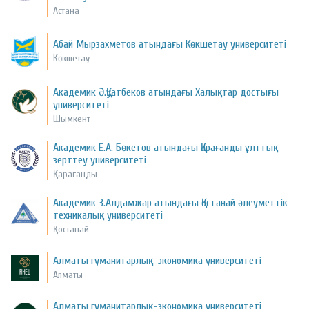
Астана
Абай Мырзахметов атындағы Көкшетау университеті
Көкшетау
Академик Ә.Қуатбеков атындағы Халықтар достығы
университеті
Шымкент
Академик Е.А. Бөкетов атындағы Қарағанды ұлттық
зерттеу университеті
Қарағанды
Академик З.Алдамжар атындағы Қостанай әлеуметтік-
техникалық университеті
Қостанай
Алматы гуманитарлық-экономика университеті
Алматы
Алматы гуманитарлық-экономика университеті,