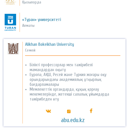
Қызылорда
«Туран» университеті
Алматы
Alikhan Bokeikhan University
Семей
Білікті профессорлар мен тәжірибелі
мамандардан оқыту
Еуропа, АҚШ, Ресей және Түркия жоғары оқу
орындарындағы академиялық ұтқырлық
бағдарламалары
Мемлекеттік органдарда, құқық қорғау
мекемелерінде, жетекші салалық ұйымдарда
тәжірибеден өту
abu.edu.kz