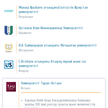
Манаш Қозыбаев атындағыСолтүстік Қазақстан
университеті
Петропавл
Орталық Азия Инновациялық Университеті
Шымкент
Ө.А. Байқоңыров атындағы Жезқазған университеті
Жезқазған
С.Өтебаев атындағы Атырау мұнай және газ
университеті
Атырау
Университет Туран-Астана
Астана
Барлық білім беру бағдарламалары бойынша
жалпы 100 ішкі ректор гранты және мемлекеттік