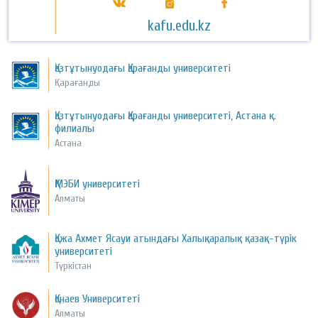
kafu.edu.kz
Қазтұтынуодағы Қарағанды университеті
Қарағанды
Қазтұтынуодағы Қарағанды университеті, Астана қ.
филиалы
Астана
ҚМЭБИ университеті
Алматы
Қожа Ахмет Ясауи атындағы Халықаралық қазақ-түрік
университеті
Түркістан
Қонаев Университеті
Алматы