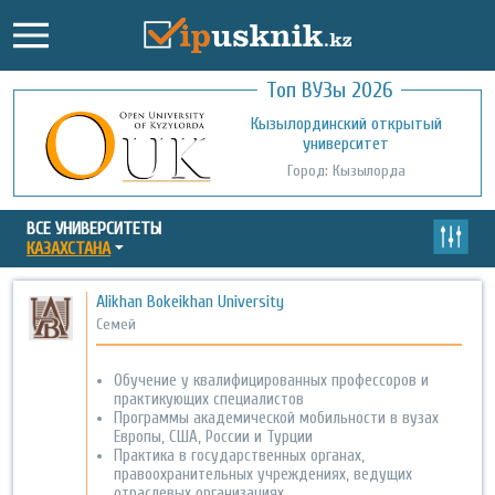
Топ ВУЗы 2026
Международный казахско-турецкий
Кызылординский открытый
университет им. Х.А. Ясави
университет
Город: Туркестан
Город: Кызылорда
ВСЕ УНИВЕРСИТЕТЫ
КАЗАХСТАНА
Alikhan Bokeikhan University
Семей
Обучение у квалифицированных профессоров и
практикующих специалистов
Программы академической мобильности в вузах
Европы, США, России и Турции
Практика в государственных органах,
правоохранительных учреждениях, ведущих
отраслевых организациях