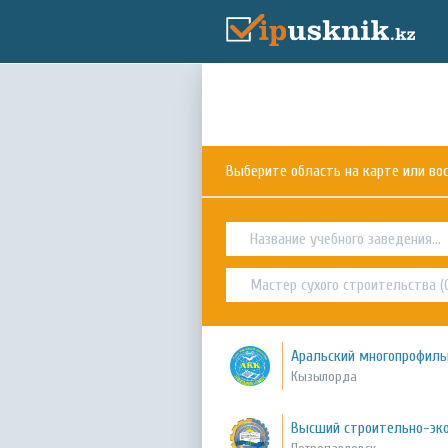
Выберите область на карте или в
Аральский многопрофил
Кызылорда
Высший строительно-эк