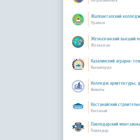
Петропавловск
Жалпакталский колледж 
Уральск
Жезказганский высший п
Жезказган
Казалинский аграрно-те
Кызылорда
Колледж архитектуры, д
Алматы
Костанайский строител
Костанай
Павлодарский монтажн
Павлодар