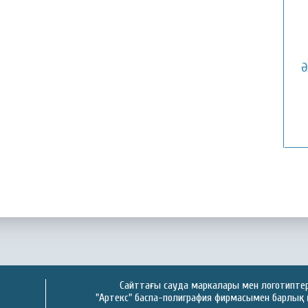
Ә
Сайттағы сауда маркалары мен логотиптер 
"Артекс" баспа-полиграфия фирмасымен барлық 