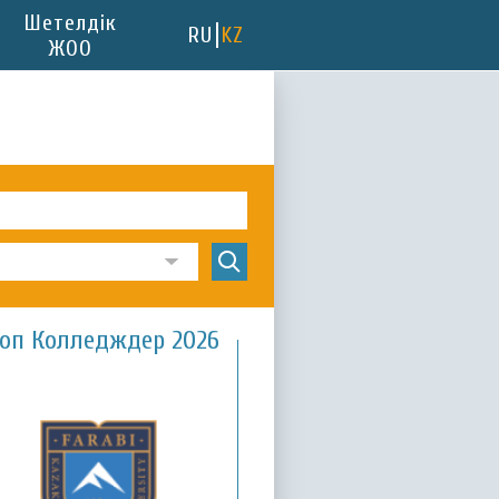
Шетелдік
RU
KZ
ЖОО
оп Колледждер 2026