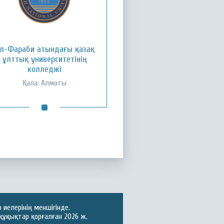
л-Фараби атындағы қазақ
ұлттық университетінің
колледжі
Қала: Алматы
иелерінің меншігінде.
құқықтар қорғалған 2026 ж.