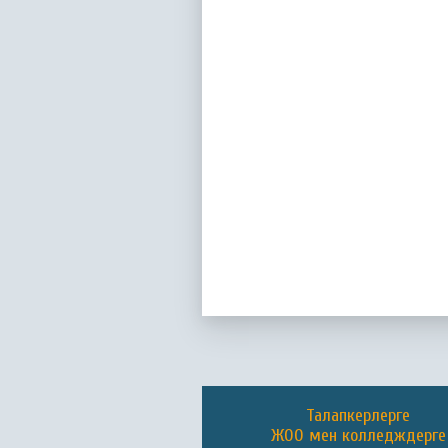
Талапкерлерге
ЖОО мен колледждерге