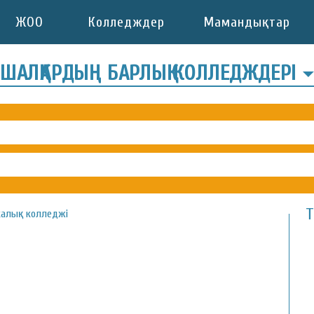
ЖОО
Колледждер
Мамандықтар
ШАЛҚАРДЫҢ БАРЛЫҚ КОЛЛЕДЖДЕРІ
Т
калық колледжі