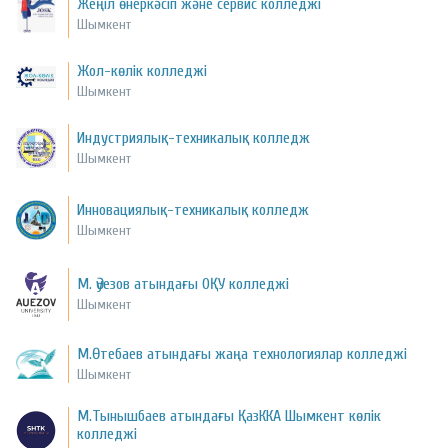
Жеңіл өнеркәсіп және сервис колледжі
Шымкент
Жол-көлік колледжі
Шымкент
Индустриялық-техникалық колледж
Шымкент
Инновациялық-техникалық колледж
Шымкент
М. Әуезов атындағы ОҚУ колледжі
Шымкент
М.Өтебаев атындағы жаңа технологиялар колледжі
Шымкент
М.Тынышбаев атындағы ҚазККА Шымкент көлік
колледжі