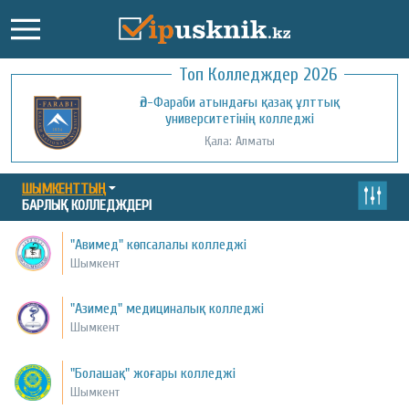
Топ Колледждер 2026
Әл-Фараби атындағы қазақ ұлттық
университетінің колледжі
Қала: Алматы
ШЫМКЕНТТЫҢ
БАРЛЫҚ КОЛЛЕДЖДЕРІ
"Авимед" көпсалалы колледжі
Шымкент
"Азимед" медициналық колледжі
Шымкент
"Болашақ" жоғары колледжі
Шымкент