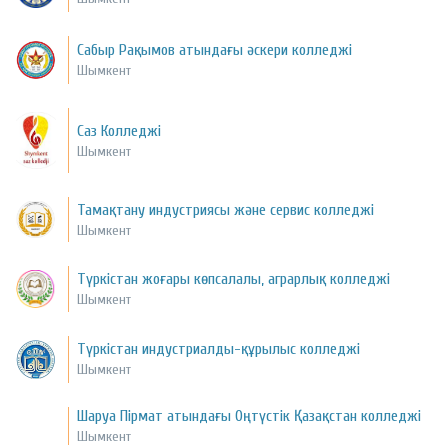
Сабыр Рақымов атындағы әскери колледжі
Шымкент
Саз Колледжі
Шымкент
Тамақтану индустриясы және сервис колледжі
Шымкент
Түркістан жоғары көпсалалы, аграрлық колледжі
Шымкент
Түркістан индустриалды-құрылыс колледжі
Шымкент
Шаруа Пірмат атындағы Оңтүстік Қазақстан колледжі
Шымкент