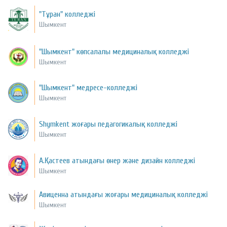
"Тұран" колледжі
Шымкент
"Шымкент" көпсалалы медициналық колледжі
Шымкент
"Шымкент" медресе-колледжі
Шымкент
Shymkent жоғары педагогикалық колледжі
Шымкент
А.Қастеев атындағы өнер және дизайн колледжі
Шымкент
Авиценна атындағы жоғары медициналық колледжі
Шымкент