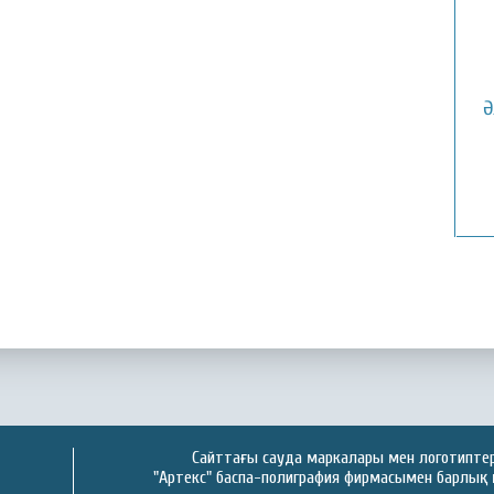
Ә
Сайттағы сауда маркалары мен логотиптер 
"Артекс" баспа-полиграфия фирмасымен барлық 