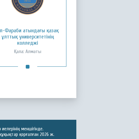
л-Фараби атындағы қазақ
ұлттық университетінің
колледжі
Қала: Алматы
иелерінің меншігінде.
құқықтар қорғалған 2026 ж.