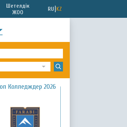
Шетелдік
RU
KZ
ЖОО
оп Колледждер 2026