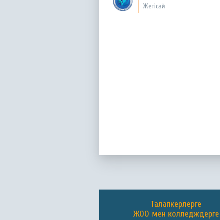
Жетісай
Талапкерлерге
ЖОО мен колледждерге