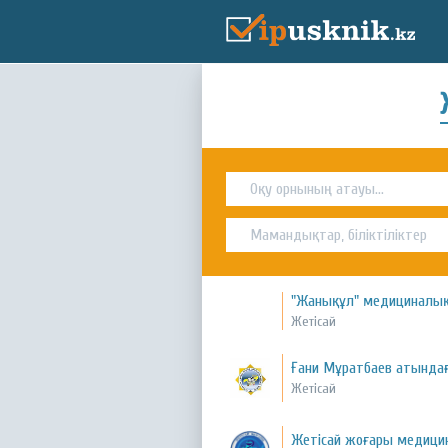
"Жанықұл" медициналық
Жетісай
Ғани Мұратбаев атында
Жетісай
Жетісай жоғары медици