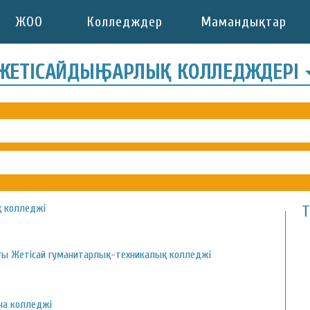
ЖОО
Колледждер
Мамандықтар
ЖЕТІСАЙДЫҢ БАРЛЫҚ КОЛЛЕДЖДЕРІ
 колледжі
Т
ғы Жетісай гуманитарлық-техникалық колледжі
на колледжі