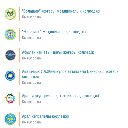
"Болашақ" жоғары медициналық колледжі
Қызылорда
"Өркениет" медициналық колледжі
Қызылорда
Абылай хан атындағы жоғары колледж
Қызылорда
Академик С.А.Жиенқұлов атындағы Байқоңыр жоғары
колледжі
Қызылорда
Арал индустриялық-техникалық колледжі
Қызылорда
Арал көпсалалы колледжі
Қызылорда