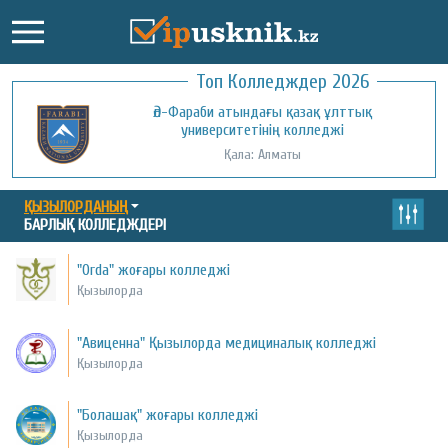
Топ Колледждер 2026
Әл-Фараби атындағы қазақ ұлттық
университетінің колледжі
Қала: Алматы
ҚЫЗЫЛОРДАНЫҢ
БАРЛЫҚ КОЛЛЕДЖДЕРІ
"Orda" жоғары колледжі
Қызылорда
"Авиценна" Қызылорда медициналық колледжі
Қызылорда
"Болашақ" жоғары колледжі
Қызылорда