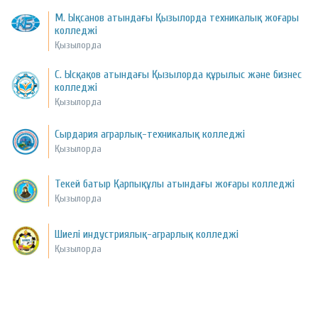
М. Ықсанов атындағы Қызылорда техникалық жоғары
колледжі
Қызылорда
С. Ысқақов атындағы Қызылорда құрылыс және бизнес
колледжі
Қызылорда
Сырдария аграрлық-техникалық колледжі
Қызылорда
Текей батыр Қарпықұлы атындағы жоғары колледжі
Қызылорда
Шиелі индустриялық-аграрлық колледжі
Қызылорда