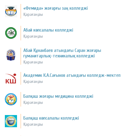
«Фемида» жоғарғы заң колледжі
Қарағанды
Абай көпсалалы колледжі
Қарағанды
Абай Құнанбаев атындағы Саран жоғары
гуманитарлық-техникалық колледжі
Қарағанды
Академик К.А.Сағынов атындағы колледж-мектеп
Қарағанды
Балқаш жоғары медицина колледжі
Қарағанды
Балқаш көпсалалы колледжі
Қарағанды