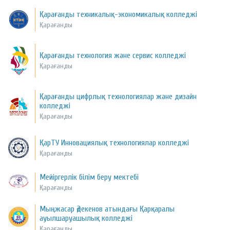
Қарағанды техникалық-экономикалық колледжі
Қарағанды
Қарағанды технология және сервис колледжі
Қарағанды
Қарағанды цифрлық технологиялар және дизайн
колледжі
Қарағанды
ҚарТУ Инновациялық технологиялар колледжі
Қарағанды
Мейіргерлік білім беру мектебі
Қарағанды
Мыңжасар Әдекенов атындағы Қарқаралы
ауылшаруашылық колледжі
Қарағанды