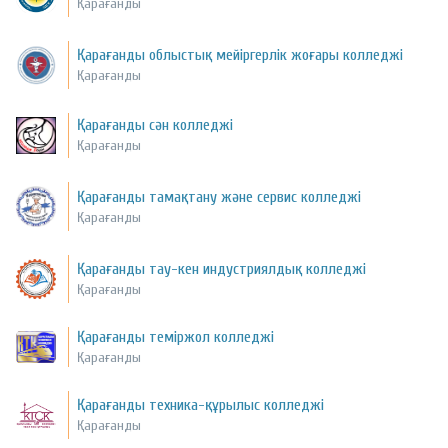
Қарағанды
Қарағанды облыстық мейіргерлік жоғары колледжі
Қарағанды
Қарағанды сән колледжі
Қарағанды
Қарағанды тамақтану және сервис колледжі
Қарағанды
Қарағанды тау-кен индустриялдық колледжі
Қарағанды
Қарағанды теміржол колледжі
Қарағанды
Қарағанды техника-құрылыс колледжі
Қарағанды