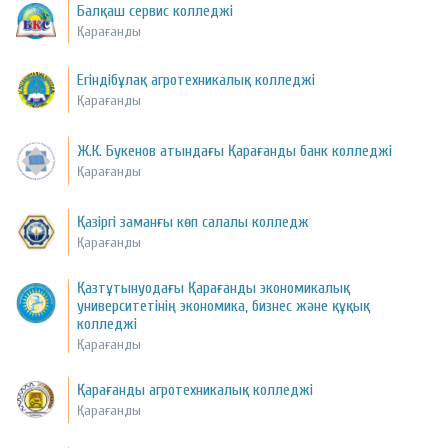
Балқаш сервис колледжі
Қарағанды
Егіндібұлақ агротехникалық колледжі
Қарағанды
Ж.К. Букенов атындағы Қарағанды банк колледжі
Қарағанды
Қазіргі заманғы көп салалы колледж
Қарағанды
Қазтұтынуодағы Қарағанды экономикалық
университетінің экономика, бизнес және құқық
колледжі
Қарағанды
Қарағанды агротехникалық колледжі
Қарағанды