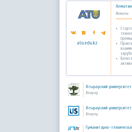
Алматин
Алматы
Старт
техно
промы
atu.edu.kz
Практ
взаим
заруб
Качес
актив
Атырауский университет
Атырау
Атырауский университет 
Атырау
Гуманитарно-техническа