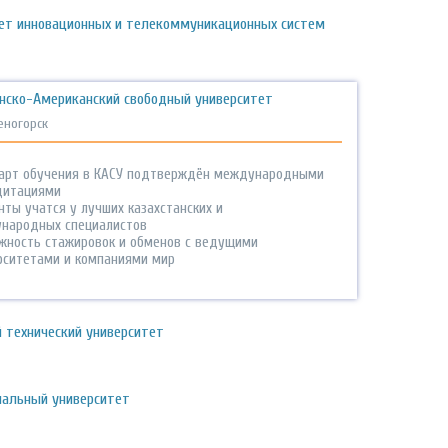
тет инновационных и телекоммуникационных систем
анско-Американский свободный университет
еногорск
арт обучения в КАСУ подтверждён международными
дитациями
ты учатся у лучших казахстанских и
народных специалистов
жность стажировок и обменов с ведущими
рситетами и компаниями мир
й технический университет
иальный университет