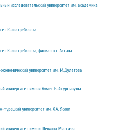
льный исследовательский университет им. академика
итет Казпотребсоюза
тет Казпотребсоюза, филиал в г. Астана
-экономический университет им. М.Дулатова
ный университет имени Ахмет Байтұрсынұлы
-турецкий университет им. Х.А. Ясави
ий университет имени Шерхана Муртазы