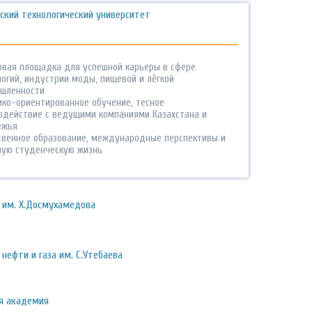
ский технологический университет
овая площадка для успешной карьеры в сфере
логий, индустрии моды, пищевой и лёгкой
шленности
ико-ориентированное обучение, тесное
одействие с ведущими компаниями Казахстана и
ежья
твенное образование, международные перспективы и
ную студенческую жизнь
 им. Х.Досмухамедова
нефти и газа им. С.Утебаева
я академия