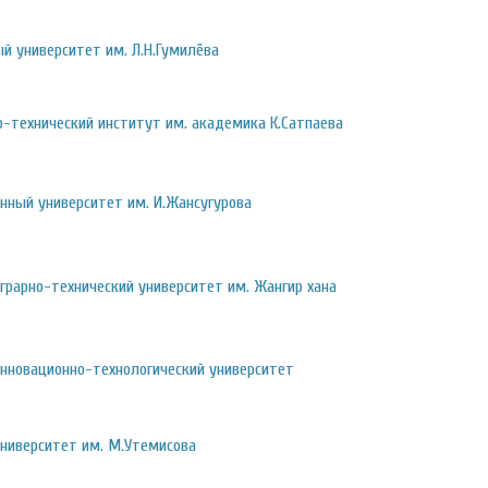
й университет им. Л.Н.Гумилёва
о-технический институт им. академика К.Сатпаева
нный университет им. И.Жансугурова
грарно-технический университет им. Жангир хана
инновационно-технологический университет
университет им. М.Утемисова