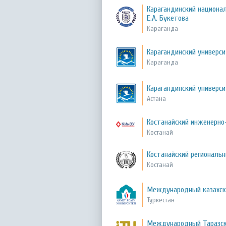
Карагандинский национа
Е.А. Букетова
Караганда
Карагандинский универс
Караганда
Карагандинский универси
Астана
Костанайский инженерно
Костанай
Костанайский региональ
Костанай
Международный казахско
Туркестан
Международный Таразск