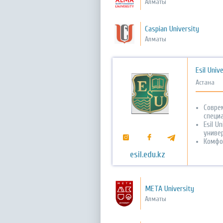
Алматы
Caspian University
Алматы
Esil Univ
Астана
Совре
специ
Esil U
униве
Комфо
esil.edu.kz
META University
Алматы