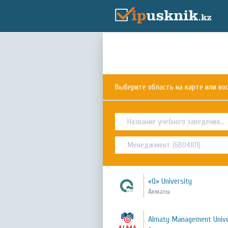
Выберите область на карте или в
«Q» University
Алматы
Almaty Management Unive