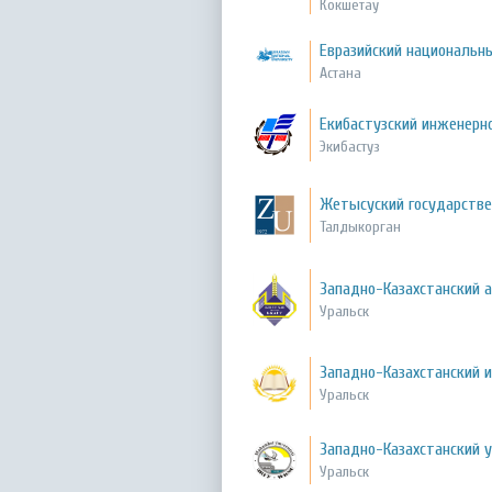
Кокшетау
Евразийский национальны
Астана
Екибастузский инженерн
Экибастуз
Жетысуский государстве
Талдыкорган
Западно-Казахстанский а
Уральск
Западно-Казахстанский 
Уральск
Западно-Казахстанский 
Уральск