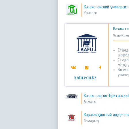
Казахстанский универси
Уральск
Казахст
Усть-Кам
Станд
аккре
Студен
между
Возмо
униве
kafu.edu.kz
Казахстанско-Британски
Алматы
Карагандинский индустр
Темиртау