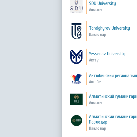
SDU University
Алматы
Toraighyrov University
Павлодар
Yessenov University
Актау
Актюбинский региональн
Актобе
Алматинский гуманитарн
Алматы
Алматинский гуманитарн
Павлодар
Павлодар