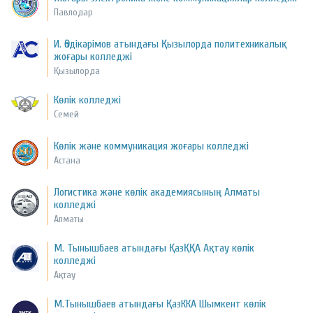
Павлодар
И. Әбдікәрімов атындағы Қызылорда политехникалық
жоғары колледжі
Қызылорда
Көлік колледжі
Семей
Көлік және коммуникация жоғары колледжі
Астана
Логистика және көлік академиясының Алматы
колледжі
Алматы
М. Тынышбаев атындағы ҚазҚҚА Ақтау көлік
колледжі
Ақтау
М.Тынышбаев атындағы ҚазККА Шымкент көлік