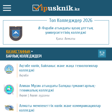
Топ Колледждер 2026
Әл-Фараби атындағы қазақ ұлттық
университетінің колледжі
Қала: Алматы
ҚАЗАҚСТАННЫҢ
БАРЛЫҚ КОЛЛЕДЖДЕРІ
Ақтөбе көлік, байланыс және жаңа технологиялар
колледжі
Ақтөбе
Алихан Мусин атындағы Балқаш гуманитарлық-
техникалық колледжі
Ақкөл | Ақкөл ауданы
Алматы мемлекеттік көлік және коммуникациялар
колледжі