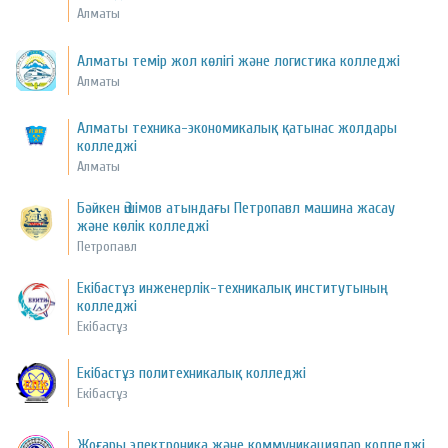
Алматы
Алматы темір жол көлігі және логистика колледжі
Алматы
Алматы техника-экономикалық қатынас жолдары
колледжі
Алматы
Бәйкен Әшімов атындағы Петропавл машина жасау
және көлік колледжі
Петропавл
Екібастұз инженерлік-техникалық институтының
колледжі
Екібастұз
Екібастұз политехникалық колледжі
Екібастұз
Жоғары электроника және коммуникациялар колледжі