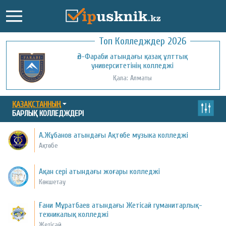
Топ Колледждер 2026
Әл-Фараби атындағы қазақ ұлттық
университетінің колледжі
Қала: Алматы
ҚАЗАҚСТАННЫҢ
БАРЛЫҚ КОЛЛЕДЖДЕРІ
А.Жұбанов атындағы Ақтөбе музыка колледжі
Ақтөбе
Ақан сері атындағы жоғары колледжі
Көкшетау
Ғани Мұратбаев атындағы Жетісай гуманитарлық-
техникалық колледжі
Жетісай