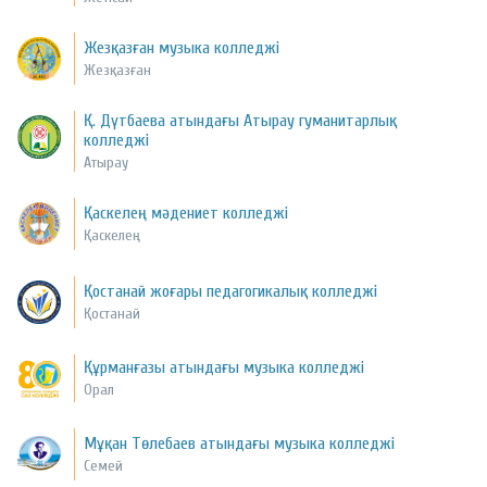
Жезқазған музыка колледжі
Жезқазған
Қ. Дүтбаева атындағы Атырау гуманитарлық
колледжі
Атырау
Қаскелең мәдениет колледжі
Қаскелең
Қостанай жоғары педагогикалық колледжі
Қостанай
Құрманғазы атындағы музыка колледжі
Орал
Мұқан Төлебаев атындағы музыка колледжі
Семей