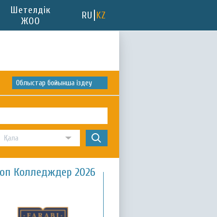
Шетелдік
RU
KZ
ЖОО
Облыстар бойынша іздеу
оп Колледждер 2026