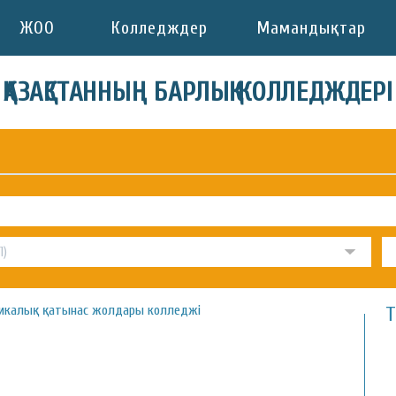
ЖОО
Колледждер
Мамандықтар
ҚАЗАҚСТАННЫҢ БАРЛЫҚ КОЛЛЕДЖДЕРІ
икалық қатынас жолдары колледжі
Т