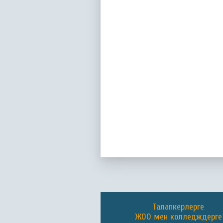
Талапкерлерге
ЖОО мен колледждерге