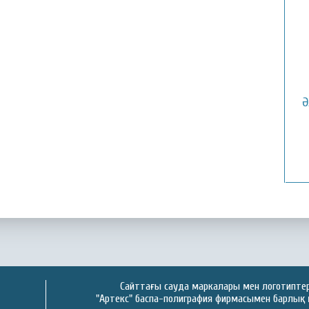
Ә
Сайттағы сауда маркалары мен логотиптер 
"Артекс" баспа-полиграфия фирмасымен барлық 