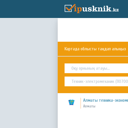
Картада облысты таңдап алыңыз
Алматы техника-эконом
Алматы