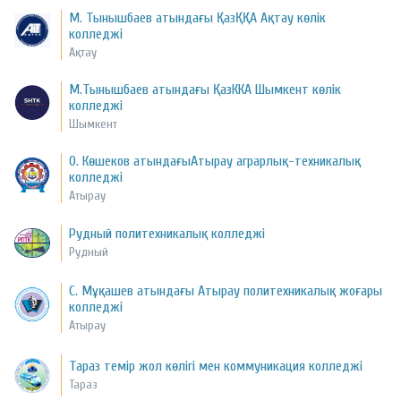
М. Тынышбаев атындағы ҚазҚҚА Ақтау көлік
колледжі
Ақтау
М.Тынышбаев атындағы ҚазККА Шымкент көлік
колледжі
Шымкент
О. Көшеков атындағыАтырау аграрлық-техникалық
колледжі
Атырау
Рудный политехникалық колледжі
Рудный
С. Мұқашев атындағы Атырау политехникалық жоғары
колледжі
Атырау
Тараз темір жол көлігі мен коммуникация колледжі
Тараз