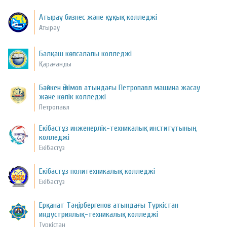
Атырау бизнес және құқық колледжі
Атырау
Балқаш көпсалалы колледжі
Қарағанды
Бәйкен Әшімов атындағы Петропавл машина жасау
және көлік колледжі
Петропавл
Екібастұз инженерлік-техникалық институтының
колледжі
Екібастұз
Екібастұз политехникалық колледжі
Екібастұз
Ерқанат Тәңірбергенов атындағы Түркістан
индустриялық-техникалық колледжі
Түркістан