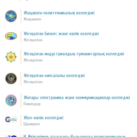
Жаңаөзен политехникалық колледжі
Жаңаөзен
Жезқазған Бизнес және көлік колледжі
Жезқазған
Жезқазған индустриалдық-гуманитарлық колледжі
Жезқазған
Жезқазған көпсалалы колледжі
Жезқазған
Жоғары электроника және коммуникациялар колледжі
Павлодар
Жол-көлік колледжі
Шымкент
И. Әбдікәрімов атындағы Қызылорда политехникалық