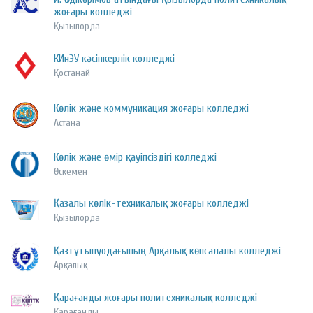
жоғары колледжі
Қызылорда
КИнЭУ кәсіпкерлік колледжі
Қостанай
Көлік және коммуникация жоғары колледжі
Астана
Көлік және өмір қауіпсіздігі колледжі
Өскемен
Қазалы көлік-техникалық жоғары колледжі
Қызылорда
Қазтұтынуодағының Арқалық көпсалалы колледжі
Арқалық
Қарағанды жоғары политехникалық колледжі
Қарағанды