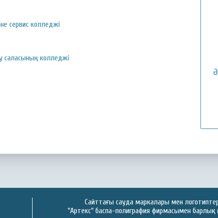
не сервис колледжі
у саласының колледжі
Ә
Сайттағы сауда маркалары мен логотиптер 
"Артекс" баспа-полиграфия фирмасымен барлық 