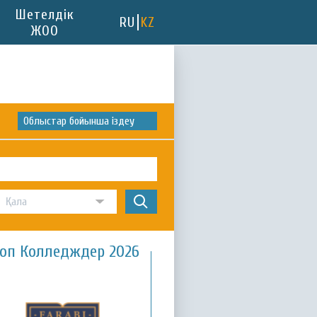
Шетелдік
RU
KZ
ЖОО
Облыстар бойынша іздеу
оп Колледждер 2026