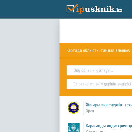
Картада облысты таңдап алыңыз
Жоғары инженерлік-тех
Орал
Қарағанды индустриялд
Қарағанды