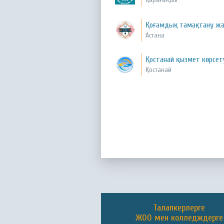
Қоғамдық тамақтану жә
Астана
Қостанай қызмет көрсет
Қостанай
Талапкерлерге
ЖОО мен колледждерге