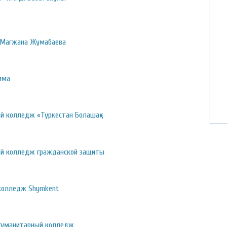
 Магжана Жумабаева
има
й колледж «Туркестан Болашақ»
й колледж гражданской защиты
 колледж Shymkent
 гуманитарный колледж