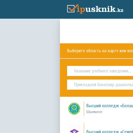
Выберите область на карте или в
Высший колледж «Болаш
Шымкент
Высший колледж «Семей