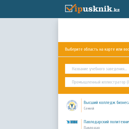
Выберите область на карте или в
Высший колледж бизнеса
Семей
Павлодарский политехн
Павлодар