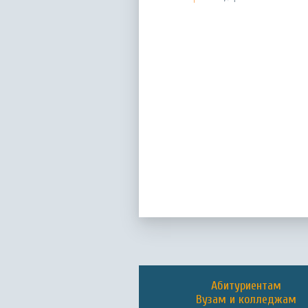
Абитуриентам
Вузам и колледжам