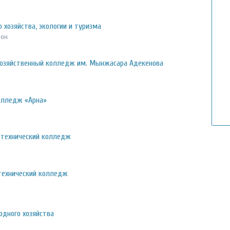
хозяйства, экологии и туризма
йон
хозяйственный колледж им. Мынжасара Адекенова
олледж «Арна»
-технический колледж
технический колледж
дного хозяйства