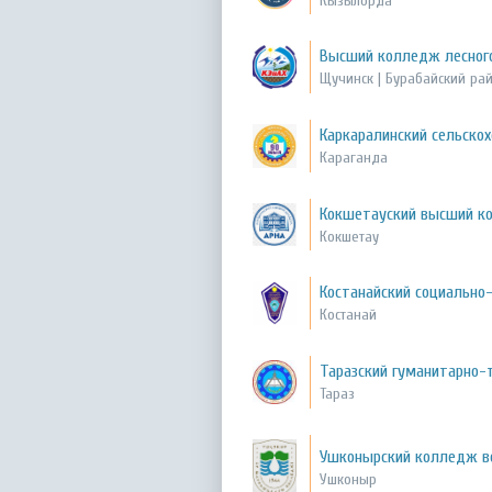
Кызылорда
Высший колледж лесного 
Щучинск | Бурабайский ра
Каркаралинский сельско
Караганда
Кокшетауский высший к
Кокшетау
Костанайский социально
Костанай
Таразский гуманитарно-
Тараз
Ушконырский колледж во
Ушконыр