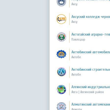
Аксу
Аксуский колледж черно
Аксу
Актогайский аграрно-те
Павлодар
Актюбинский автомоби
Актобе
Актюбинский строитель
Актобе
Алгинский индустриальн
Алга | Алгинский район
Алматинский автомехан
Алматы