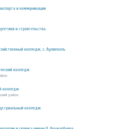
анспорта и коммуникации
ргетики и строительства
озяйственный колледж, с. Аулиеколь
ический колледж
айон
ий колледж
ский район
дустриальный колледж
нологии и сервиса имени Р. Кошкарбаева