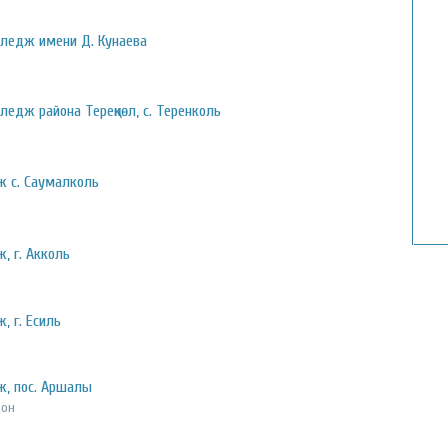
лледж имени Д. Кунаева
ледж района Тереңкөл, с. Теренколь
ж с. Саумалколь
, г. Акколь
, г. Есиль
ж, пос. Аршалы
йон