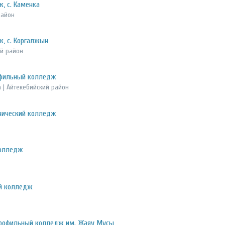
, с. Каменка
район
ж, с. Коргалжын
ий район
офильный колледж
 | Айтекебийский район
нический колледж
колледж
ий колледж
профильный колледж им. Жаяу Мусы