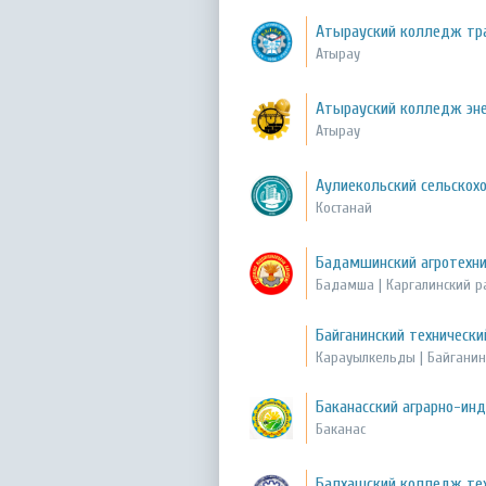
Атырауский колледж тр
Атырау
Атырауский колледж эне
Атырау
Аулиекольский сельскох
Костанай
Бадамшинский агротехн
Бадамша | Каргалинский р
Байганинский техническ
Карауылкельды | Байганин
Баканасский аграрно-ин
Баканас
Балхашский колледж тех