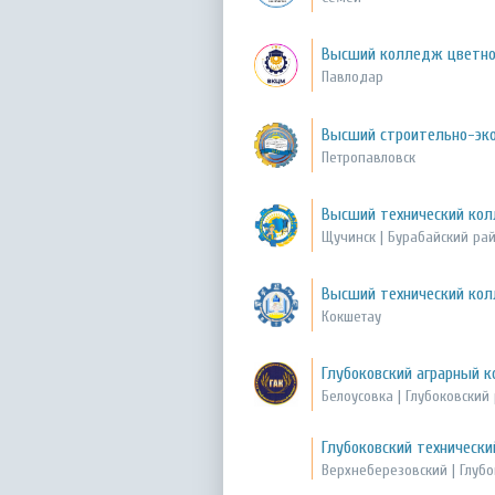
Высший колледж цветно
Павлодар
Высший строительно-эк
Петропавловск
Высший технический ко
Щучинск | Бурабайский ра
Высший технический кол
Кокшетау
Глубоковский аграрный 
Белоусовка | Глубоковский
Глубоковский техническ
Верхнеберезовский | Глуб