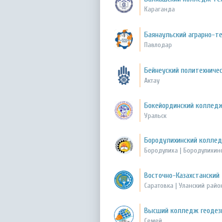
Караганда
Баянаульский аграрно-те
Павлодар
Бейнеуский политехничес
Актау
Бокейординский коллед
Уральск
Бородулихинский колле
Бородулиха | Бородулихин
Восточно-Казахстанский
Саратовка | Уланский райо
Высший колледж геодези
Семей