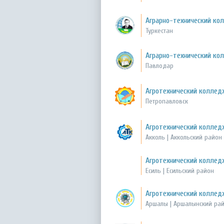
Аграрно-технический ко
Туркестан
Аграрно-технический кол
Павлодар
Агротехнический коллед
Петропавловск
Агротехнический колледж
Акколь | Аккольский район
Агротехнический колледж
Есиль | Есильский район
Агротехнический коллед
Аршалы | Аршалынский ра