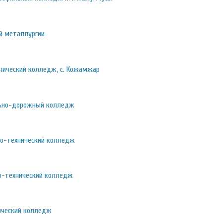
й металлургии
хнический колледж, с. Кожамжар
льно-дорожный колледж
но-технический колледж
о-технический колледж
ический колледж