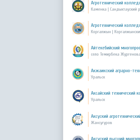
Агротехнический колледж
Каменка | Сандыктауский 
Агротехнический коллед
Коргалжын | Коргалжынск
Айтекебийский многопр
село Темирбека Жургенова
Акжаикский аграрно-тех
Уральск
Аксайский технический 
Уральск
Аксуский агротехническ
Жансугуров
Аксуский высший много