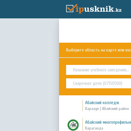
Выберите область на карте или в
Абайский колледж
Карааул | Абайский район
Абайский многопрофиль
Караганда