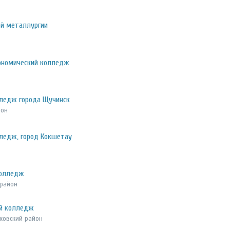
й металлургии
ономический колледж
лледж города Щучинск
йон
ледж, город Кокшетау
колледж
 район
ий колледж
оковский район